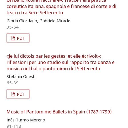
Un ballo «colle Nacchere». Tracce nella pratica
coreutica italiana, spagnola e francese di corte e di
teatro tra Sei e Settecento
Gloria Giordano, Gabriele Miracle
35-64
PDF
«Je lui dictois par les gestes, et elle écrivoit»:
riflessioni per uno studio sul rapporto tra danza e
musica nel ballo pantomimo del Settecento
Stefania Onesti
65-89
PDF
Music of Pantomime Ballets in Spain (1787-1799)
Inés Turmo Moreno
91-118